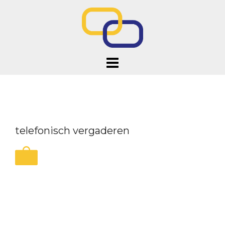
Doorgaan
naar
inhoud
telefonisch vergaderen