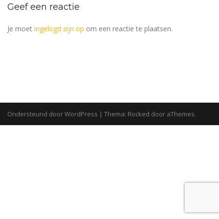
Geef een reactie
Je moet
ingelogd zijn op
om een reactie te plaatsen.
Ondersteund door WordPress
|
Thema:
Rocked
door aThemes.