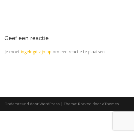
Geef een reactie
Je moet
ingelogd zijn op
om een reactie te plaatsen.
Ondersteund door WordPress
|
Thema:
Rocked
door aThemes.