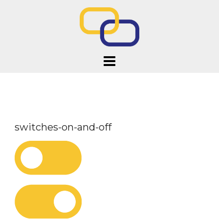
Doorgaan
naar
inhoud
switches-on-and-off