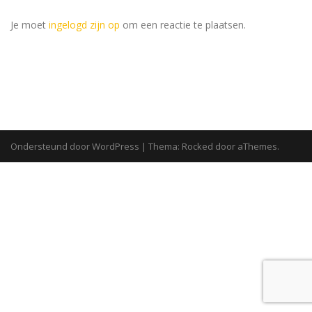
Je moet
ingelogd zijn op
om een reactie te plaatsen.
Ondersteund door WordPress
|
Thema:
Rocked
door aThemes.