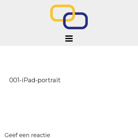
Doorgaan
naar
inhoud
001-iPad-portrait
Geef een reactie